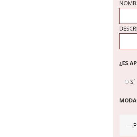
NOMBR
DESCR
¿ES A
Sí
MODAL