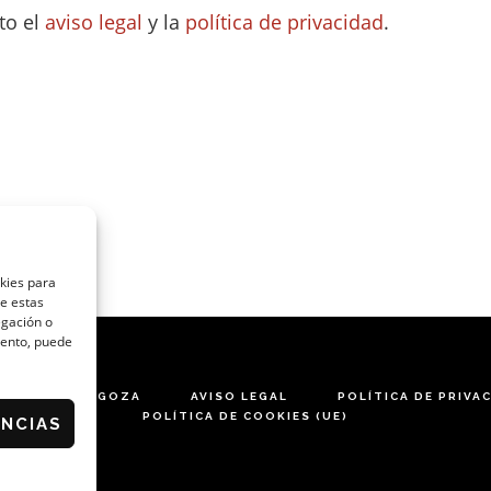
to el
aviso legal
y la
política de privacidad
.
okies para
de estas
egación o
miento, puede
ARES DE ZARAGOZA
AVISO LEGAL
POLÍTICA DE PRIVA
POLÍTICA DE COOKIES (UE)
ENCIAS