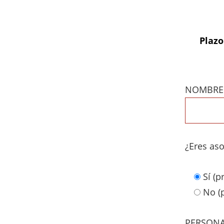
Plazo
NOMBRE 
¿Eres aso
Sí (p
No (p
PERSONA