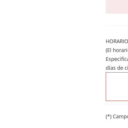
HORARIO 
(El horar
Especific
días de c
(*) Camp