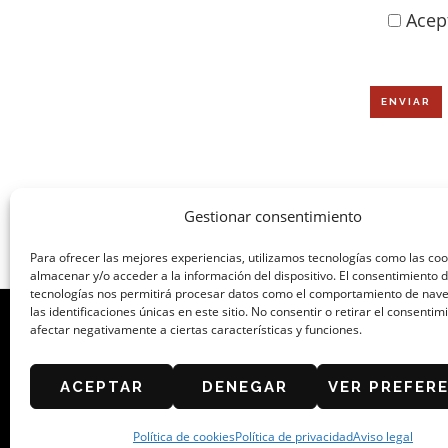
Acep
Gestionar consentimiento
Para ofrecer las mejores experiencias, utilizamos tecnologías como las co
almacenar y/o acceder a la información del dispositivo. El consentimiento 
tecnologías nos permitirá procesar datos como el comportamiento de nav
las identificaciones únicas en este sitio. No consentir o retirar el consenti
afectar negativamente a ciertas características y funciones.
ORGANIZA: ASOCIACIÓN DE CAFÉS Y B
ACEPTAR
DENEGAR
VER PREFER
Política de cookies
Política de privacidad
Aviso legal