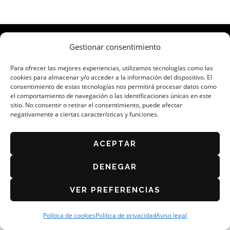
Gestionar consentimiento
ORGANIZA: ASOCIACIÓN DE CAFÉS Y BARES DE
ZARAGOZA
Para ofrecer las mejores experiencias, utilizamos tecnologías como las
AVISO LEGAL
cookies para almacenar y/o acceder a la información del dispositivo. El
POLÍTICA DE PRIVACIDAD
consentimiento de estas tecnologías nos permitirá procesar datos como
el comportamiento de navegación o las identificaciones únicas en este
BASES DEL CONCURSO 2026
sitio. No consentir o retirar el consentimiento, puede afectar
negativamente a ciertas características y funciones.
POLÍTICA DE COOKIES (UE)
ACEPTAR
DENEGAR
VER PREFERENCIAS
Política de cookies
Política de privacidad
Aviso legal