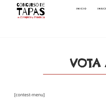
Saltar
INICIO
INSC
al
contenido
principal
VOTA 
[contest-menu]