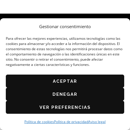
Gestionar consentimiento
ORGANIZA: ASOCIACIÓN DE CAFÉS Y BARES DE
ZARAGOZA
Para ofrecer las mejores experiencias, utilizamos tecnologías como las
AVISO LEGAL
cookies para almacenar y/o acceder a la información del dispositivo. El
POLÍTICA DE PRIVACIDAD
consentimiento de estas tecnologías nos permitirá procesar datos como
el comportamiento de navegación o las identificaciones únicas en este
BASES DEL CONCURSO 2026
sitio. No consentir o retirar el consentimiento, puede afectar
negativamente a ciertas características y funciones.
POLÍTICA DE COOKIES (UE)
ACEPTAR
DENEGAR
VER PREFERENCIAS
Política de cookies
Política de privacidad
Aviso legal