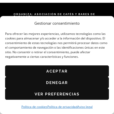
ORGANIZA: ASOCIACIÓN DE CAFÉS Y BARES DE
ZARAGOZA
Gestionar consentimiento
AVISO LEGAL
POLÍTICA DE PRIVACIDAD
Para ofrecer las mejores experiencias, utilizamos tecnologías como las
cookies para almacenar y/o acceder a la información del dispositivo. El
BASES DEL CONCURSO 2026
consentimiento de estas tecnologías nos permitirá procesar datos como
el comportamiento de navegación o las identificaciones únicas en este
POLÍTICA DE COOKIES (UE)
sitio. No consentir o retirar el consentimiento, puede afectar
negativamente a ciertas características y funciones.
ACEPTAR
DENEGAR
VER PREFERENCIAS
Política de cookies
Política de privacidad
Aviso legal