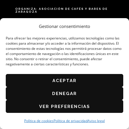
ORGANIZA: ASOCIACIÓN DE CAFÉS Y BARES DE
ZARAGOZA
AVISO LEGAL
Gestionar consentimiento
POLÍTICA DE PRIVACIDAD
Para ofrecer las mejores experiencias, utilizamos tecnologías como las
BASES DEL CONCURSO 2026
cookies para almacenar y/o acceder a la información del dispositivo. El
POLÍTICA DE COOKIES (UE)
consentimiento de estas tecnologías nos permitirá procesar datos como
el comportamiento de navegación o las identificaciones únicas en este
sitio. No consentir o retirar el consentimiento, puede afectar
negativamente a ciertas características y funciones.
ACEPTAR
DENEGAR
VER PREFERENCIAS
Política de cookies
Política de privacidad
Aviso legal