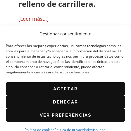
relleno de carrillera.
acerca
[Leer más…]
de
Gestionar consentimiento
Las
tapas
Para ofrecer las mejores experiencias, utilizamos tecnologías como las
cookies para almacenar y/o acceder a la información del dispositivo. El
de
consentimiento de estas tecnologías nos permitirá procesar datos como
el comportamiento de navegación o las identificaciones únicas en este
Zaragoza
sitio. No consentir o retirar el consentimiento, puede afectar
triunfan
negativamente a ciertas características y funciones.
ORGANIZA: ASOCIACIÓN DE CAFÉS Y BARES DE
ZARAGOZA
en
AVISO LEGAL
ACEPTAR
Londres
POLÍTICA DE PRIVACIDAD
con
DENEGAR
BASES DEL CONCURSO 2026
el
POLÍTICA DE COOKIES (UE)
VER PREFERENCIAS
canelón
de
Política de cookies
Política de privacidad
Aviso legal