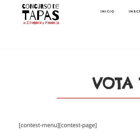
Saltar
INICIO
INSC
al
contenido
principal
VOTA 
[contest-menu][contest-page]