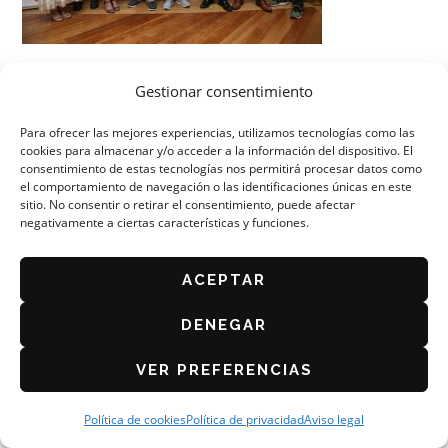
Gestionar consentimiento
Para ofrecer las mejores experiencias, utilizamos tecnologías como las
cookies para almacenar y/o acceder a la información del dispositivo. El
consentimiento de estas tecnologías nos permitirá procesar datos como
el comportamiento de navegación o las identificaciones únicas en este
ORGANIZA: ASOCIACIÓN DE CAFÉS Y BARES DE
ZARAGOZA
sitio. No consentir o retirar el consentimiento, puede afectar
negativamente a ciertas características y funciones.
AVISO LEGAL
POLÍTICA DE PRIVACIDAD
ACEPTAR
BASES DEL CONCURSO 2026
POLÍTICA DE COOKIES (UE)
DENEGAR
VER PREFERENCIAS
Política de cookies
Política de privacidad
Aviso legal