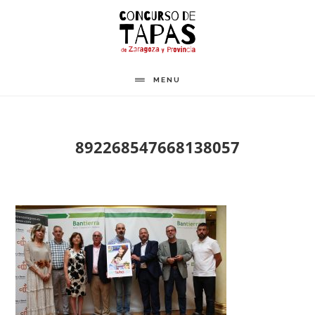
Saltar
al
contenido
principal
MENU
892268547668138057