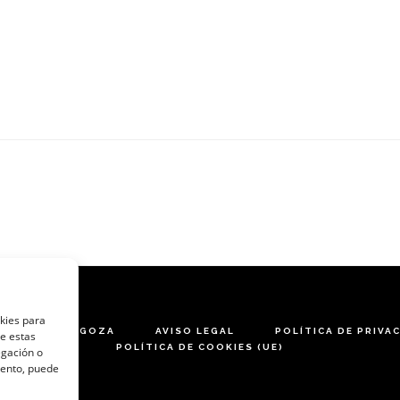
okies para
ARES DE ZARAGOZA
AVISO LEGAL
POLÍTICA DE PRIVA
de estas
POLÍTICA DE COOKIES (UE)
egación o
miento, puede