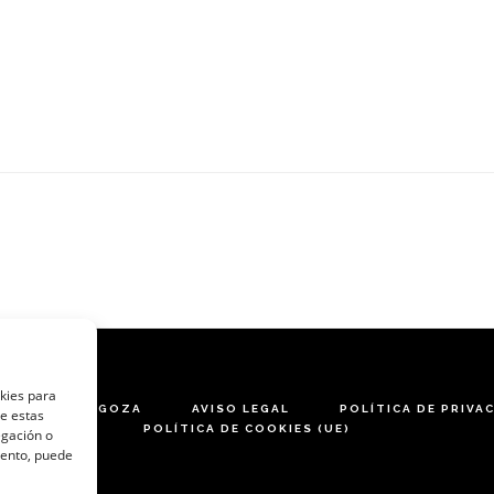
okies para
ARES DE ZARAGOZA
AVISO LEGAL
POLÍTICA DE PRIVA
de estas
POLÍTICA DE COOKIES (UE)
egación o
miento, puede