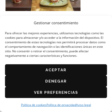
Gestionar consentimiento
Para ofrecer las mejores experiencias, utilizamos tecnologías como las
cookies para almacenar y/o acceder a la información del dispositivo. El
consentimiento de estas tecnologías nos permitirá procesar datos como
el comportamiento de navegación o las identificaciones únicas en este
ORGANIZA: ASOCIACIÓN DE CAFÉS Y BARES DE
ZARAGOZA
sitio. No consentir o retirar el consentimiento, puede afectar
negativamente a ciertas características y funciones.
AVISO LEGAL
POLÍTICA DE PRIVACIDAD
ACEPTAR
BASES DEL CONCURSO 2026
POLÍTICA DE COOKIES (UE)
DENEGAR
VER PREFERENCIAS
Política de cookies
Política de privacidad
Aviso legal