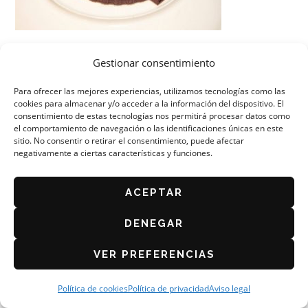
Gestionar consentimiento
Para ofrecer las mejores experiencias, utilizamos tecnologías como las
cookies para almacenar y/o acceder a la información del dispositivo. El
consentimiento de estas tecnologías nos permitirá procesar datos como
el comportamiento de navegación o las identificaciones únicas en este
ORGANIZA: ASOCIACIÓN DE CAFÉS Y BARES DE
ZARAGOZA
sitio. No consentir o retirar el consentimiento, puede afectar
negativamente a ciertas características y funciones.
AVISO LEGAL
POLÍTICA DE PRIVACIDAD
ACEPTAR
BASES DEL CONCURSO 2026
POLÍTICA DE COOKIES (UE)
DENEGAR
VER PREFERENCIAS
Política de cookies
Política de privacidad
Aviso legal