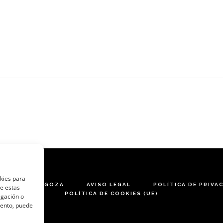
okies para
ARES DE ZARAGOZA
AVISO LEGAL
POLÍTICA DE PRIVA
de estas
POLÍTICA DE COOKIES (UE)
egación o
miento, puede