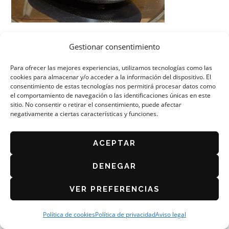
Gestionar consentimiento
Para ofrecer las mejores experiencias, utilizamos tecnologías como las
cookies para almacenar y/o acceder a la información del dispositivo. El
consentimiento de estas tecnologías nos permitirá procesar datos como
el comportamiento de navegación o las identificaciones únicas en este
ORGANIZA: ASOCIACIÓN DE CAFÉS Y BARES DE
ZARAGOZA
sitio. No consentir o retirar el consentimiento, puede afectar
negativamente a ciertas características y funciones.
AVISO LEGAL
POLÍTICA DE PRIVACIDAD
ACEPTAR
BASES DEL CONCURSO 2026
POLÍTICA DE COOKIES (UE)
DENEGAR
VER PREFERENCIAS
Política de cookies
Política de privacidad
Aviso legal