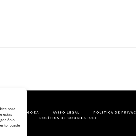
okies para
ARES DE ZARAGOZA
AVISO LEGAL
POLÍTICA DE PRIVA
de estas
POLÍTICA DE COOKIES (UE)
egación o
miento, puede