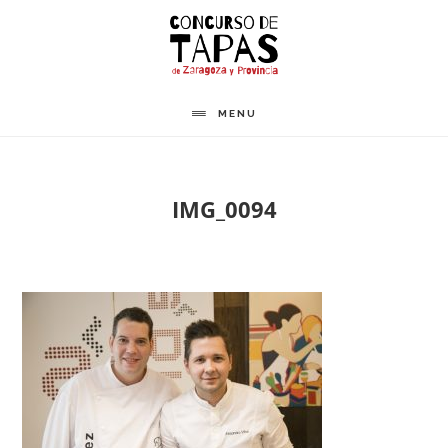
Saltar
al
contenido
principal
MENU
IMG_0094