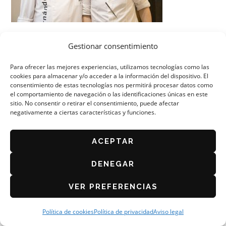
Gestionar consentimiento
Para ofrecer las mejores experiencias, utilizamos tecnologías como las
cookies para almacenar y/o acceder a la información del dispositivo. El
consentimiento de estas tecnologías nos permitirá procesar datos como
el comportamiento de navegación o las identificaciones únicas en este
ORGANIZA: ASOCIACIÓN DE CAFÉS Y BARES DE
ZARAGOZA
sitio. No consentir o retirar el consentimiento, puede afectar
negativamente a ciertas características y funciones.
AVISO LEGAL
POLÍTICA DE PRIVACIDAD
ACEPTAR
BASES DEL CONCURSO 2026
POLÍTICA DE COOKIES (UE)
DENEGAR
VER PREFERENCIAS
Política de cookies
Política de privacidad
Aviso legal