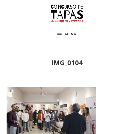
Saltar
al
contenido
principal
MENU
IMG_0104