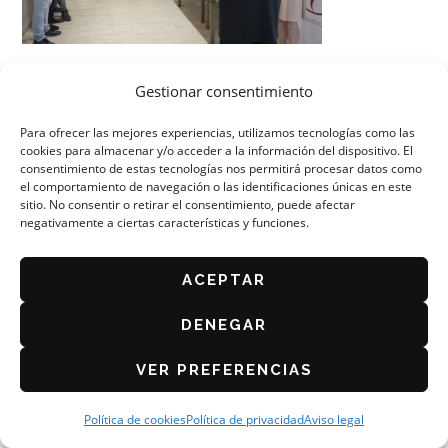
Gestionar consentimiento
Para ofrecer las mejores experiencias, utilizamos tecnologías como las
cookies para almacenar y/o acceder a la información del dispositivo. El
consentimiento de estas tecnologías nos permitirá procesar datos como
el comportamiento de navegación o las identificaciones únicas en este
ORGANIZA: ASOCIACIÓN DE CAFÉS Y BARES DE
ZARAGOZA
sitio. No consentir o retirar el consentimiento, puede afectar
negativamente a ciertas características y funciones.
AVISO LEGAL
POLÍTICA DE PRIVACIDAD
ACEPTAR
BASES DEL CONCURSO 2026
POLÍTICA DE COOKIES (UE)
DENEGAR
VER PREFERENCIAS
Política de cookies
Política de privacidad
Aviso legal