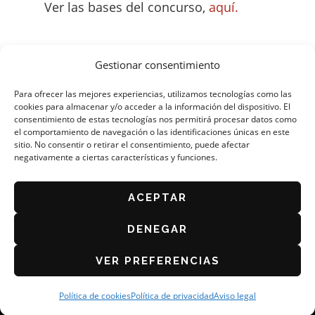
Ver las bases del concurso,
aquí.
Gestionar consentimiento
Para ofrecer las mejores experiencias, utilizamos tecnologías como las
cookies para almacenar y/o acceder a la información del dispositivo. El
consentimiento de estas tecnologías nos permitirá procesar datos como
el comportamiento de navegación o las identificaciones únicas en este
sitio. No consentir o retirar el consentimiento, puede afectar
negativamente a ciertas características y funciones.
ORGANIZA: ASOCIACIÓN DE CAFÉS Y BARES DE
ZARAGOZA
AVISO LEGAL
ACEPTAR
POLÍTICA DE PRIVACIDAD
DENEGAR
BASES DEL CONCURSO 2026
POLÍTICA DE COOKIES (UE)
VER PREFERENCIAS
Política de cookies
Política de privacidad
Aviso legal