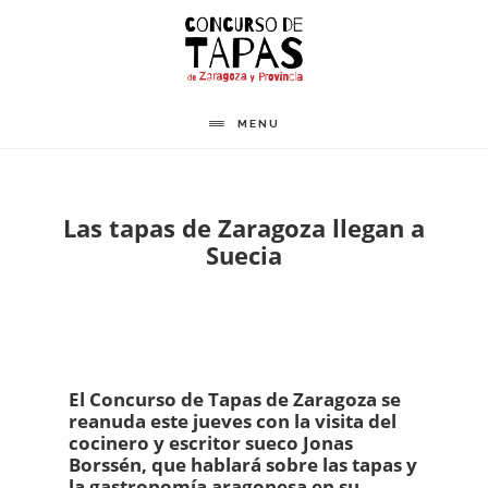
Saltar
al
contenido
principal
MENU
Las tapas de Zaragoza llegan a
Suecia
El Concurso de Tapas de Zaragoza se
reanuda este jueves con la visita del
cocinero y escritor sueco Jonas
Borssén, que hablará sobre las tapas y
la gastronomía aragonesa en su