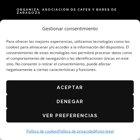
ORGANIZA: ASOCIACIÓN DE CAFÉS Y BARES DE
ZARAGOZA
AVISO LEGAL
Gestionar consentimiento
POLÍTICA DE PRIVACIDAD
Para ofrecer las mejores experiencias, utilizamos tecnologías como las
BASES DEL CONCURSO 2026
cookies para almacenar y/o acceder a la información del dispositivo. El
POLÍTICA DE COOKIES (UE)
consentimiento de estas tecnologías nos permitirá procesar datos como
el comportamiento de navegación o las identificaciones únicas en este
sitio. No consentir o retirar el consentimiento, puede afectar
negativamente a ciertas características y funciones.
ACEPTAR
DENEGAR
VER PREFERENCIAS
Política de cookies
Política de privacidad
Aviso legal