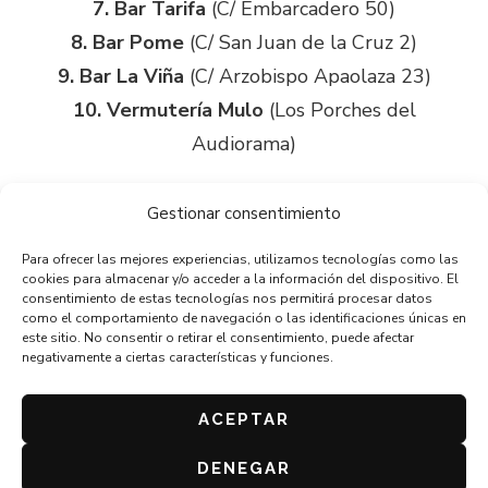
7. Bar Tarifa
(C/ Embarcadero 50)
8. Bar Pome
(C/ San Juan de la Cruz 2)
9. Bar La Viña
(C/ Arzobispo Apaolaza 23)
10. Vermutería Mulo
(Los Porches del
Audiorama)
Gestionar consentimiento
Para ofrecer las mejores experiencias, utilizamos tecnologías como las
cookies para almacenar y/o acceder a la información del dispositivo. El
consentimiento de estas tecnologías nos permitirá procesar datos
como el comportamiento de navegación o las identificaciones únicas en
este sitio. No consentir o retirar el consentimiento, puede afectar
negativamente a ciertas características y funciones.
ORGANIZA: ASOCIACIÓN DE CAFÉS Y BARES DE
ZARAGOZA
AVISO LEGAL
ACEPTAR
POLÍTICA DE PRIVACIDAD
DENEGAR
BASES DEL CONCURSO 2026