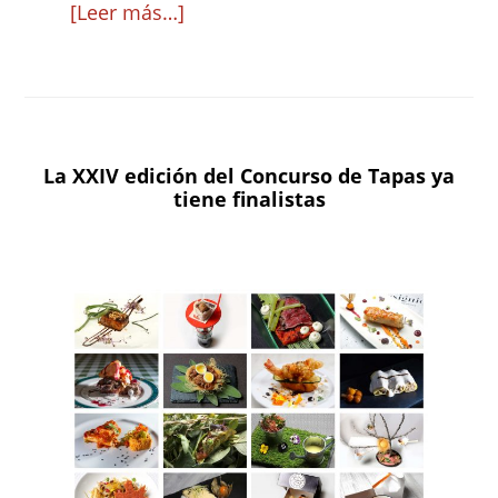
acerca
[Leer más…]
de
El
‘Tataki
Baturro’
La XXIV edición del Concurso de Tapas ya
de
tiene finalistas
Casa
y
Tinelo
se
convierte
en
la
Mejor
Tapa