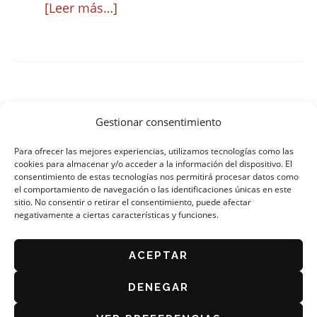
acerca
[Leer más…]
de
Charla
informativa
sobre
Páginas
…
el
IR
PÁGINA
PÁGINA
PÁGINA
PÁGINA
PÁGINA
«
PÁGINA ANTERIOR
1
2
3
4
5
Gestionar consentimiento
A
interme
Concurso
LA
PÁGINA
IR
20
PÁGINA SIGUIENTE »
Para ofrecer las mejores experiencias, utilizamos tecnologías como las
A
omitida
de
cookies para almacenar y/o acceder a la información del dispositivo. El
LA
consentimiento de estas tecnologías nos permitirá procesar datos como
Tapas
el comportamiento de navegación o las identificaciones únicas en este
de
sitio. No consentir o retirar el consentimiento, puede afectar
negativamente a ciertas características y funciones.
ORGANIZA: ASOCIACIÓN DE CAFÉS Y BARES DE
ZARAGOZA
Zaragoza
AVISO LEGAL
para
ACEPTAR
POLÍTICA DE PRIVACIDAD
los
DENEGAR
BASES DEL CONCURSO 2026
establecimientos
POLÍTICA DE COOKIES (UE)
participantes