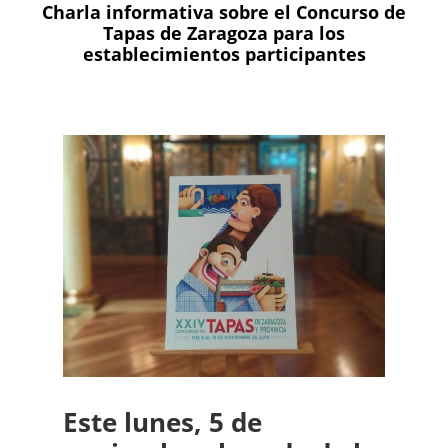
Charla informativa sobre el Concurso de
del
Tapas de Zaragoza para los
Concurso
establecimientos participantes
de
Tapas
ya
tiene
finalistas
Este lunes, 5 de