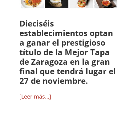
de
Zaragoza
Dieciséis
establecimientos optan
a ganar el prestigioso
título de la Mejor Tapa
de Zaragoza en la gran
final que tendrá lugar el
27 de noviembre.
acerca
[Leer más…]
de
La
XXIV
edición