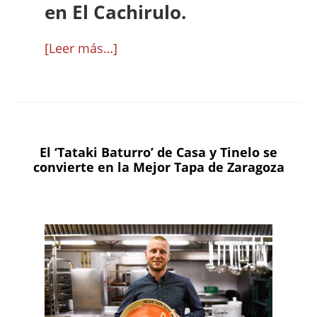
en El Cachirulo.
acerca
[Leer más…]
de
Todas
las
fotos
El ‘Tataki Baturro’ de Casa y Tinelo se
de
convierte en la Mejor Tapa de Zaragoza
la
final
del
XXIV
Concurso
de
Tapas