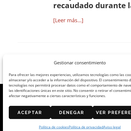
recaudado durante la
acerca
[Leer más…]
de
Cafés
y
Bares
Gestionar consentimiento
entrega
este
Para ofrecer las mejores experiencias, utilizamos tecnologías como las co
almacenar y/o acceder a la información del dispositivo. El consentimiento 
miércoles
tecnologías nos permitirá procesar datos como el comportamiento de nav
las identificaciones únicas en este sitio. No consentir o retirar el consenti
el
afectar negativamente a ciertas características y funciones.
cheque
ORGANIZA: ASOCIACIÓN DE CAFÉS Y B
solidario
ACEPTAR
DENEGAR
VER PREFER
del
Política de cookies
Política de privacidad
Aviso legal
Concurso