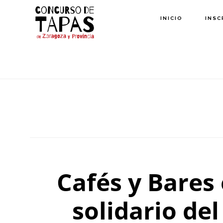
Saltar
INICIO
INSC
al
contenido
principal
Cafés y Bares
solidario de