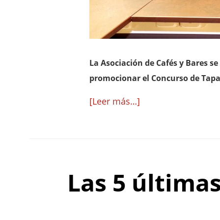
La Asociación de Cafés y Bares se
promocionar el Concurso de Tapas
acerca
[Leer más…]
de
Zaragoza
celebra
el
Las 5 últimas
Día
Mundial
de