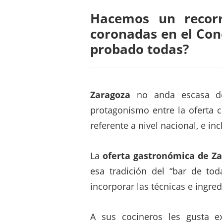
la
Hacemos un recorr
Tapa
coronadas en el Con
con
probado todas?
una
ruta
por
Zaragoza
no anda escasa de 
las
protagonismo entre la oferta c
mejores
referente a nivel nacional, e inc
tapas
del
La
oferta gastronómica de Z
año
esa tradición del “bar de to
incorporar las técnicas e ingred
A sus cocineros les gusta e