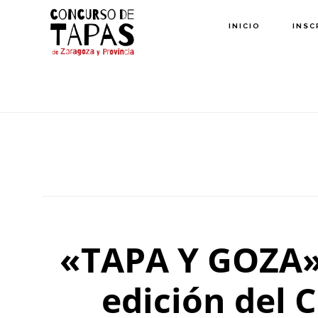
Saltar
INICIO
INSC
al
contenido
principal
«TAPA Y GOZA»,
edición del 