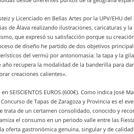
ibidas desde diferentes puntos de la geografía españ
Gasteiz y Licenciado en Bellas Artes por la UPV/EHU de
ias de Álava realizando ilustraciones, caricaturas y la 
mismo, que expresó su satisfacción porque su creació
oceso de diseño he partido de dos objetivos principal
rísticos del vermú por antonomasia: la tapa y la gila;
e año recupera la modalidad de la banderilla para dar
orar creaciones calientes».
e en SEISCIENTOS EUROS (600€). Como indica José Mar
l Concurso de Tapas de Zaragoza y Provincia es el ev
Se trata de un certamen consolidado, conocido y rec
amiza el consumo en un periodo valle entre las Fiestas
a oferta gastronómica genuina, singular y de calidad