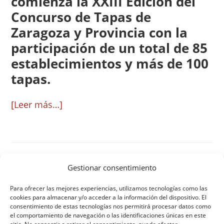
comienza la XXIII Edición del
Concurso de Tapas de
Zaragoza y Provincia con la
participación de un total de 85
establecimientos y más de 100
tapas.
acerca
[Leer más…]
de
Comienza
este
jueves
Gestionar consentimiento
el
IR
PÁGINA
PÁGINA
«
PÁGINA ANTERIOR
1
2
Para ofrecer las mejores experiencias, utilizamos tecnologías como las
A
Concurso
cookies para almacenar y/o acceder a la información del dispositivo. El
LA
consentimiento de estas tecnologías nos permitirá procesar datos como
de
el comportamiento de navegación o las identificaciones únicas en este