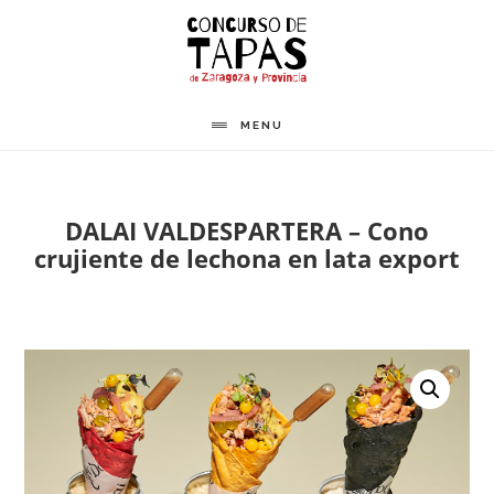
Saltar
al
contenido
principal
MENU
DALAI VALDESPARTERA – Cono
crujiente de lechona en lata export