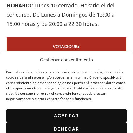
HORARIO:
Lunes 10 cerrado. Horario el del
concurso. De Lunes a Domingos de 13:00 a
15:00 horas y de 20:00 a 22:30 horas.
VOTACIONES
Gestionar consentimiento
Para ofrecer las mejores experiencias, utilizamos tecnologías como las
cookies para almacenar y/o acceder a la información del dispositivo. El
consentimiento de estas tecnologías nos permitirá procesar datos como
el comportamiento de navegación o las identificaciones únicas en este
sitio. No consentir o retirar el consentimiento, puede afectar
negativamente a ciertas características y funciones.
ORGANIZA: ASOCIACIÓN DE CAFÉS Y BARES DE
ZARAGOZA
AVISO LEGAL
ACEPTAR
POLÍTICA DE PRIVACIDAD
DENEGAR
BASES DEL CONCURSO 2026