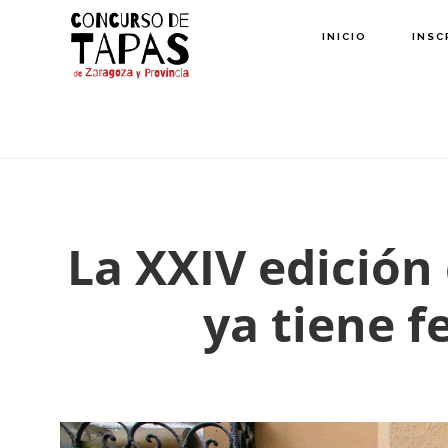
Saltar
INICIO
INSC
al
contenido
principal
La XXIV edición
ya tiene f