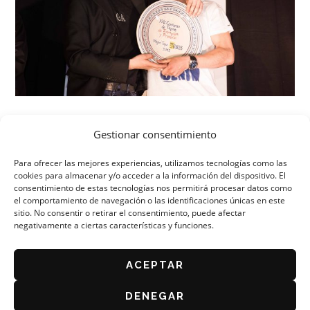
Fotos: Rubén Vicente/NAME
Gestionar consentimiento
Para ofrecer las mejores experiencias, utilizamos tecnologías como las
cookies para almacenar y/o acceder a la información del dispositivo. El
consentimiento de estas tecnologías nos permitirá procesar datos como
el comportamiento de navegación o las identificaciones únicas en este
sitio. No consentir o retirar el consentimiento, puede afectar
negativamente a ciertas características y funciones.
ORGANIZA: ASOCIACIÓN DE CAFÉS Y BARES DE
ZARAGOZA
AVISO LEGAL
ACEPTAR
POLÍTICA DE PRIVACIDAD
DENEGAR
BASES DEL CONCURSO 2026