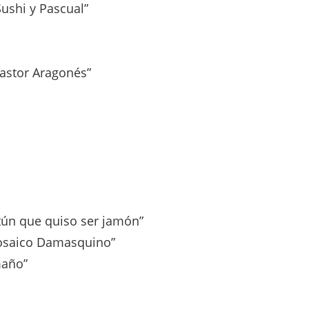
ushi y Pascual”
astor Aragonés”
tún que quiso ser jamón”
osaico Damasquino”
maño”