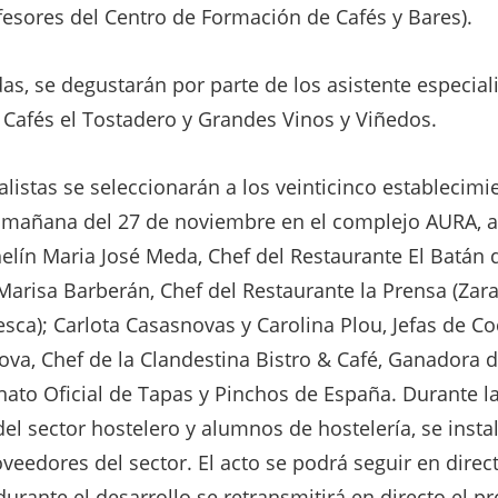
fesores del Centro de Formación de Cafés y Bares).
as, se degustarán por parte de los asistente especia
 Cafés el Tostadero y Grandes Vinos y Viñedos.
alistas se seleccionarán a los veinticinco establecim
la mañana del 27 de noviembre en el complejo AURA, a
helín Maria José Meda, Chef del Restaurante El Batán d
 Marisa Barberán, Chef del Restaurante la Prensa (Zar
ca); Carlota Casasnovas y Carolina Plou, Jefas de Co
ova, Chef de la Clandestina Bistro & Café, Ganadora d
to Oficial de Tapas y Pinchos de España. Durante la f
del sector hostelero y alumnos de hostelería, se inst
veedores del sector. El acto se podrá seguir en direct
durante el desarrollo se retransmitirá en directo el p