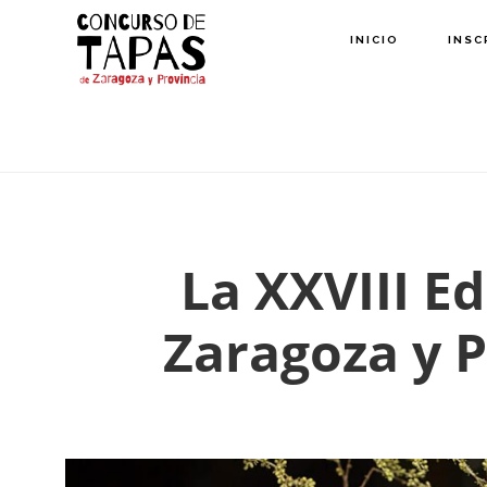
Saltar
INICIO
INSC
al
contenido
principal
La XXVIII E
Zaragoza y P