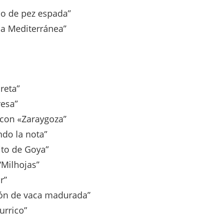
lo de pez espada”
sa Mediterránea”
reta”
resa”
con «Zaraygoza”
do la nota”
ito de Goya”
“Milhojas”
r”
ón de vaca madurada”
urrico”