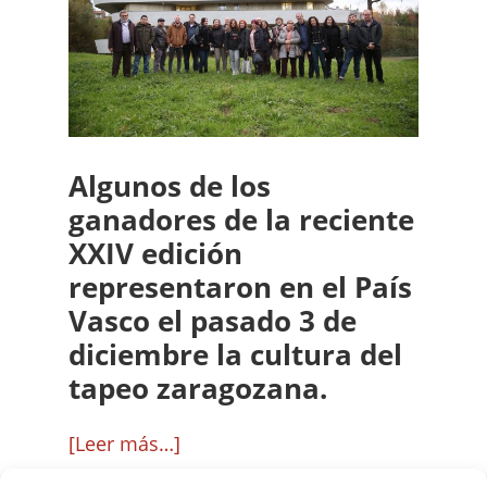
del
Concurso
de
Tapas
de
Algunos de los
Zaragoza
ganadores de la reciente
XXIV edición
representaron en el País
Vasco el pasado 3 de
diciembre la cultura del
tapeo zaragozana.
acerca
[Leer más…]
de