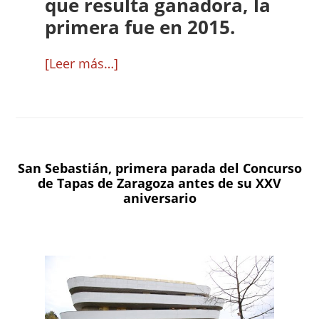
que resulta ganadora, la
primera fue en 2015.
acerca
[Leer más…]
de
“Una
aquí,
otra
San Sebastián, primera parada del Concurso
allá»,
de Tapas de Zaragoza antes de su XXV
cartel
aniversario
representante
de
la
XXV
edición