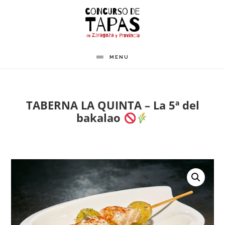
Saltar
al
contenido
principal
MENU
TABERNA LA QUINTA – La 5ª del
bakalao