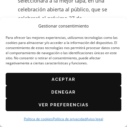
seleccionará a la mejor tapa, en una
celebración abierta al público, que se
celebrará el próximo 27 de
Gestionar consentimiento
septiembre en el Espacio Aura (Av.
Atarés), entre las 11:00 h y las 13:30
Para ofrecer las mejores experiencias, utilizamos tecnologías como las
cookies para almacenar y/o acceder a la información del dispositivo. El
horas.
consentimiento de estas tecnologías nos permitirá procesar datos como
el comportamiento de navegación o las identificaciones únicas en este
sitio. No consentir o retirar el consentimiento, puede afectar
Han sido 11 días de Concurso en los
negativamente a ciertas características y funciones.
que han participado 103
establecimientos, de los cuales 31
ACEPTAR
llegaron a la semifinal que se celebró
DENEGAR
el martes y miércoles de esta semana
VER PREFERENCIAS
en el Centro de Formación de la
Asociación Profesional de
Política de cookies
Política de privacidad
Aviso legal
Empresarios de Cafés y Bares de