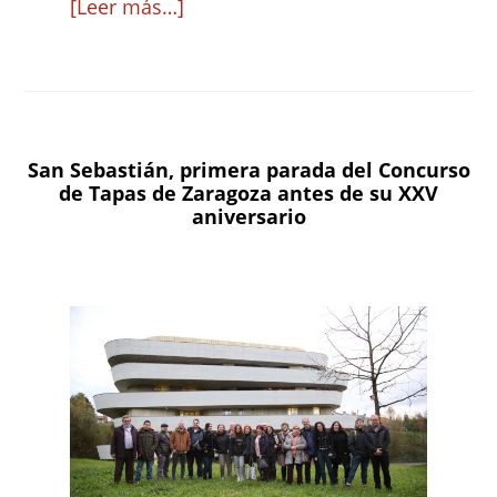
acerca
[Leer más…]
de
El
XXV
Concurso
San Sebastián, primera parada del Concurso
de
de Tapas de Zaragoza antes de su XXV
Tapas
aniversario
de
Zaragoza
y
provincia
ya
tiene
finalistas